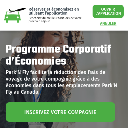
Réservez et économisez en
OUVRIR
utilisant l’application
L’APPLICATION
Bénéficiez du meilleur tarif lors de votre
prochain séjour!
ANNULER
Programme Corporatif
d’Économies
Park’N Fly facilite la réduction des frais de
voyage de votre compagnie grâce à des
économies dans tous les emplacements Park’N
Fly au Canada.
INSCRIVEZ VOTRE COMPAGNIE