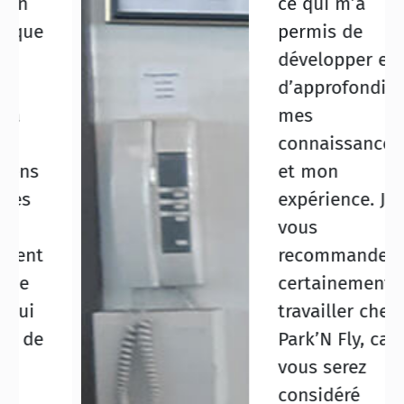
ce qui m’a
permis de
développer et
d’approfondir
mes
connaissances
et mon
expérience. Je
vous
recommanderais
certainement de
travailler chez
Park’N Fly, car
vous serez
considéré